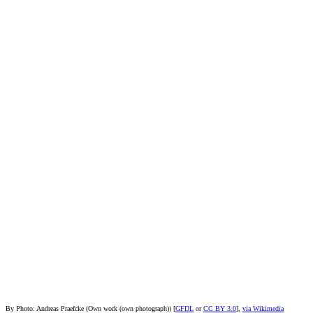
By Photo: Andreas Praefcke (Own work (own photograph)) [
GFDL
or
CC BY 3.0
],
via Wikimedia