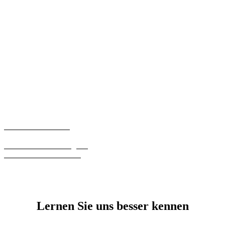
0361 - 6000 154
0361 - 6000 154
Haben Sie noch Fragen?
Rufen Sie uns bitte an.
Lernen Sie uns besser kennen